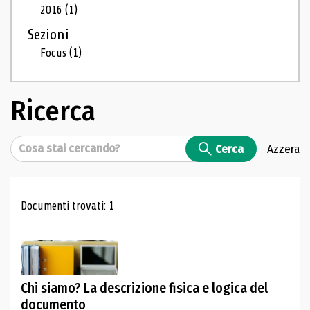
2016
(1)
Sezioni
Focus
(1)
Ricerca
Cerca
Cerca
Azzera
Risultati di ricerca
Documenti trovati: 1
Chi siamo? La descrizione fisica e logica del
documento