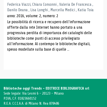
Federica Viazzi, Chiara Consonni , Valeria De Francesca ,
Danilo Deana , Lisa Longhi , Marcella Medici , Katia Toia
anno: 2016, volume: 2, numero: 2
Le possibilità di ricerca e recupero dell’informazione
offerte dalla rete Internet hanno portato a una
progressiva perdita di importanza dei cataloghi delle
biblioteche come punti di accesso privilegiato
all’informazione. Al contempo le biblioteche digitali,
spesso modellate sulla base di quelle ...
Biblioteche oggi Trends - EDITRICE BIBLIOGRAFICA srl
Sede legale: Via Lesmi 6 - 20123 - Milano
P.IVA, C.F. 01823660152
R.E.A. C.C.I.A.A. di Milano N. Rea 878486