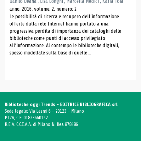
Danilo Deana , Lisa Longhi , Marcella Medici , Katia Toia
anno: 2016, volume: 2, numero: 2
Le possibilità di ricerca e recupero dell’informazione
offerte dalla rete Internet hanno portato a una
progressiva perdita di importanza dei cataloghi delle
biblioteche come punti di accesso privilegiato
all’informazione. Al contempo le biblioteche digitali,
spesso modellate sulla base di quelle ...
Biblioteche oggi Trends - EDITRICE BIBLIOGRAFICA srl
Sede legale: Via Lesmi 6 - 20123 - Milano
P.IVA, C.F. 01823660152
R.E.A. C.C.I.A.A. di Milano N. Rea 878486