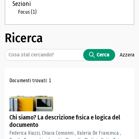
Sezioni
Focus
(1)
Ricerca
Cerca
Cerca
Azzera
Risultati di ricerca
Documenti trovati: 1
Chi siamo? La descrizione fisica e logica del
documento
Federica Viazzi, Chiara Consonni , Valeria De Francesca ,