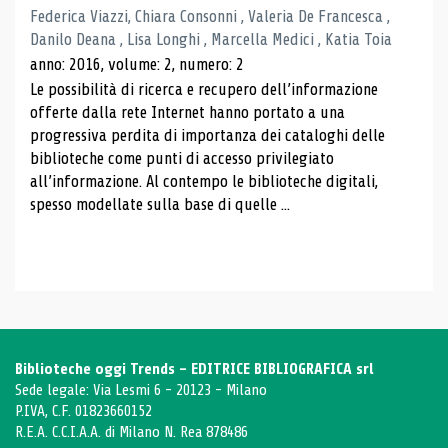
Federica Viazzi, Chiara Consonni , Valeria De Francesca ,
Danilo Deana , Lisa Longhi , Marcella Medici , Katia Toia
anno: 2016, volume: 2, numero: 2
Le possibilità di ricerca e recupero dell’informazione
offerte dalla rete Internet hanno portato a una
progressiva perdita di importanza dei cataloghi delle
biblioteche come punti di accesso privilegiato
all’informazione. Al contempo le biblioteche digitali,
spesso modellate sulla base di quelle ...
Biblioteche oggi Trends - EDITRICE BIBLIOGRAFICA srl
Sede legale: Via Lesmi 6 - 20123 - Milano
P.IVA, C.F. 01823660152
R.E.A. C.C.I.A.A. di Milano N. Rea 878486