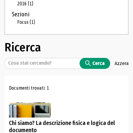
2016
(1)
Sezioni
Focus
(1)
Ricerca
Cerca
Cerca
Azzera
Risultati di ricerca
Documenti trovati: 1
Chi siamo? La descrizione fisica e logica del
documento