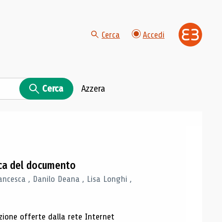
Cerca
Accedi
Cerca
Azzera
gica del documento
ancesca , Danilo Deana , Lisa Longhi ,
azione offerte dalla rete Internet