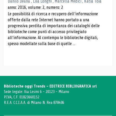
Danilo Deana , Lisa Longhi , Marcella Medici , Katia Toia
anno: 2016, volume: 2, numero: 2
Le possibilità di ricerca e recupero dell’informazione
offerte dalla rete Internet hanno portato a una
progressiva perdita di importanza dei cataloghi delle
biblioteche come punti di accesso privilegiato
all’informazione. Al contempo le biblioteche digitali,
spesso modellate sulla base di quelle ...
Biblioteche oggi Trends - EDITRICE BIBLIOGRAFICA srl
Sede legale: Via Lesmi 6 - 20123 - Milano
P.IVA, C.F. 01823660152
R.E.A. C.C.I.A.A. di Milano N. Rea 878486