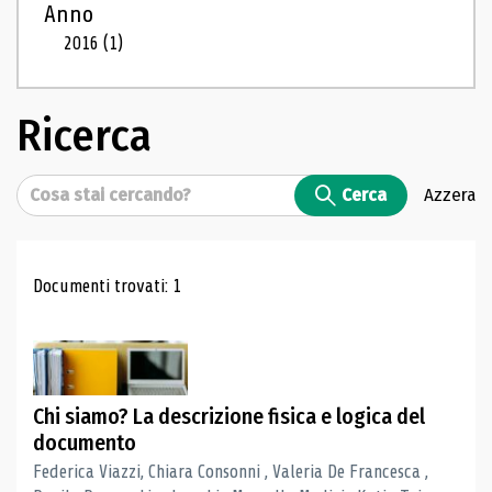
Anno
2016
(1)
Ricerca
Cerca
Cerca
Azzera
Risultati di ricerca
Documenti trovati: 1
Chi siamo? La descrizione fisica e logica del
documento
Federica Viazzi, Chiara Consonni , Valeria De Francesca ,