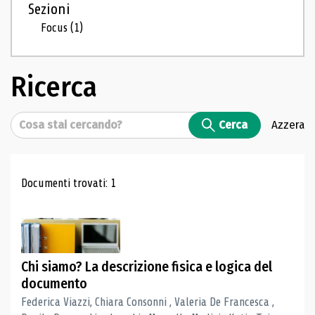
Sezioni
Focus
(1)
Ricerca
Cerca
Cerca
Azzera
Risultati di ricerca
Documenti trovati: 1
Chi siamo? La descrizione fisica e logica del
documento
Federica Viazzi, Chiara Consonni , Valeria De Francesca ,