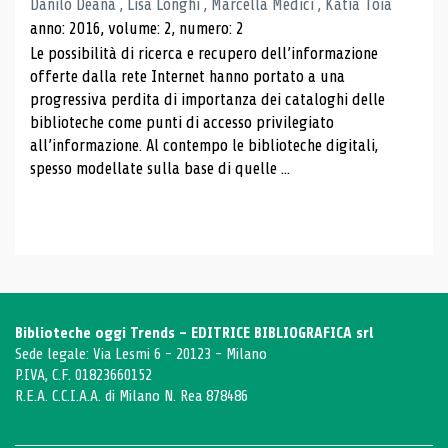
Danilo Deana , Lisa Longhi , Marcella Medici , Katia Toia
anno: 2016, volume: 2, numero: 2
Le possibilità di ricerca e recupero dell’informazione
offerte dalla rete Internet hanno portato a una
progressiva perdita di importanza dei cataloghi delle
biblioteche come punti di accesso privilegiato
all’informazione. Al contempo le biblioteche digitali,
spesso modellate sulla base di quelle ...
Biblioteche oggi Trends - EDITRICE BIBLIOGRAFICA srl
Sede legale: Via Lesmi 6 - 20123 - Milano
P.IVA, C.F. 01823660152
R.E.A. C.C.I.A.A. di Milano N. Rea 878486