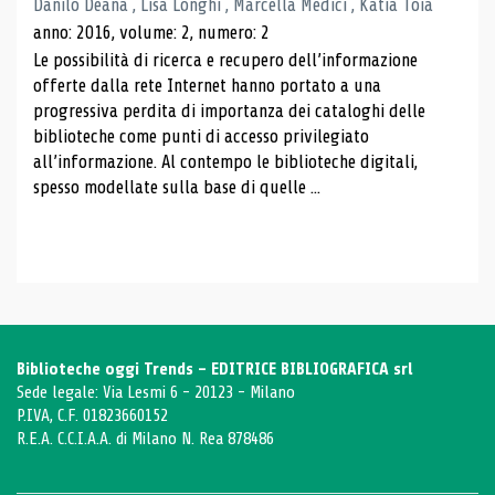
Danilo Deana , Lisa Longhi , Marcella Medici , Katia Toia
anno: 2016, volume: 2, numero: 2
Le possibilità di ricerca e recupero dell’informazione
offerte dalla rete Internet hanno portato a una
progressiva perdita di importanza dei cataloghi delle
biblioteche come punti di accesso privilegiato
all’informazione. Al contempo le biblioteche digitali,
spesso modellate sulla base di quelle ...
Biblioteche oggi Trends - EDITRICE BIBLIOGRAFICA srl
Sede legale: Via Lesmi 6 - 20123 - Milano
P.IVA, C.F. 01823660152
R.E.A. C.C.I.A.A. di Milano N. Rea 878486