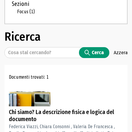
Sezioni
Focus
(1)
Ricerca
Cerca
Cerca
Azzera
Risultati di ricerca
Documenti trovati: 1
Chi siamo? La descrizione fisica e logica del
documento
Federica Viazzi, Chiara Consonni , Valeria De Francesca ,