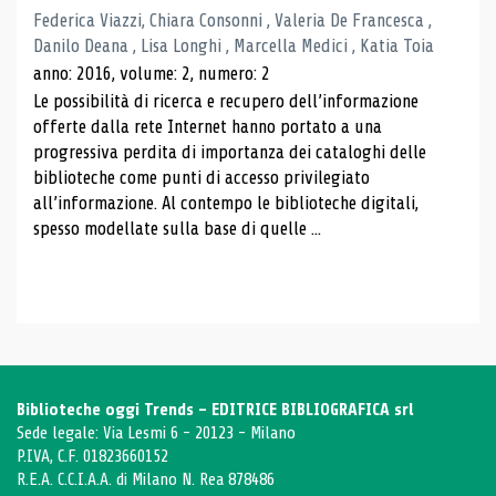
Federica Viazzi, Chiara Consonni , Valeria De Francesca ,
Danilo Deana , Lisa Longhi , Marcella Medici , Katia Toia
anno: 2016, volume: 2, numero: 2
Le possibilità di ricerca e recupero dell’informazione
offerte dalla rete Internet hanno portato a una
progressiva perdita di importanza dei cataloghi delle
biblioteche come punti di accesso privilegiato
all’informazione. Al contempo le biblioteche digitali,
spesso modellate sulla base di quelle ...
Biblioteche oggi Trends - EDITRICE BIBLIOGRAFICA srl
Sede legale: Via Lesmi 6 - 20123 - Milano
P.IVA, C.F. 01823660152
R.E.A. C.C.I.A.A. di Milano N. Rea 878486