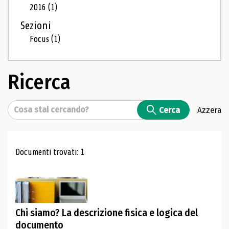
2016
(1)
Sezioni
Focus
(1)
Ricerca
Cerca
Cerca
Azzera
Risultati di ricerca
Documenti trovati: 1
Chi siamo? La descrizione fisica e logica del
documento