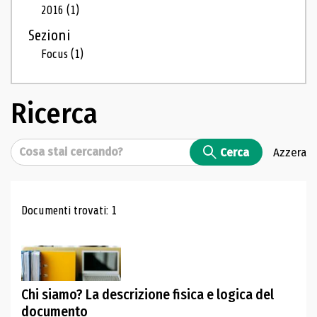
2016
(1)
Sezioni
Focus
(1)
Ricerca
Cerca
Cerca
Azzera
Risultati di ricerca
Documenti trovati: 1
Chi siamo? La descrizione fisica e logica del
documento