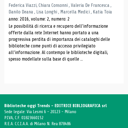
Federica Viazzi, Chiara Consonni , Valeria De Francesca ,
Danilo Deana , Lisa Longhi , Marcella Medici , Katia Toia
anno: 2016, volume: 2, numero: 2
Le possibilità di ricerca e recupero dell’informazione
offerte dalla rete Internet hanno portato a una
progressiva perdita di importanza dei cataloghi delle
biblioteche come punti di accesso privilegiato
all’informazione. Al contempo le biblioteche digitali,
spesso modellate sulla base di quelle ...
Biblioteche oggi Trends - EDITRICE BIBLIOGRAFICA srl
Sede legale: Via Lesmi 6 - 20123 - Milano
P.IVA, C.F. 01823660152
R.E.A. C.C.I.A.A. di Milano N. Rea 878486