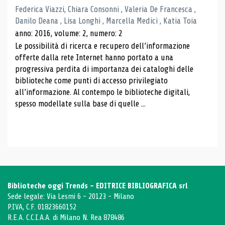
Federica Viazzi, Chiara Consonni , Valeria De Francesca ,
Danilo Deana , Lisa Longhi , Marcella Medici , Katia Toia
anno: 2016, volume: 2, numero: 2
Le possibilità di ricerca e recupero dell’informazione
offerte dalla rete Internet hanno portato a una
progressiva perdita di importanza dei cataloghi delle
biblioteche come punti di accesso privilegiato
all’informazione. Al contempo le biblioteche digitali,
spesso modellate sulla base di quelle ...
Biblioteche oggi Trends - EDITRICE BIBLIOGRAFICA srl
Sede legale: Via Lesmi 6 - 20123 - Milano
P.IVA, C.F. 01823660152
R.E.A. C.C.I.A.A. di Milano N. Rea 878486