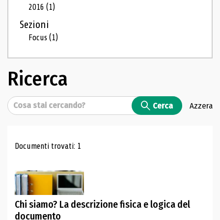
2016
(1)
Sezioni
Focus
(1)
Ricerca
Cerca
Cerca
Azzera
Risultati di ricerca
Documenti trovati: 1
Chi siamo? La descrizione fisica e logica del
documento