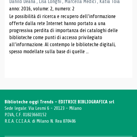
Danilo Deana , Lisa Longhi , Marcella Medici , Katia Toia
anno: 2016, volume: 2, numero: 2
Le possibilità di ricerca e recupero dell’informazione
offerte dalla rete Internet hanno portato a una
progressiva perdita di importanza dei cataloghi delle
biblioteche come punti di accesso privilegiato
all’informazione. Al contempo le biblioteche digitali,
spesso modellate sulla base di quelle ...
Biblioteche oggi Trends - EDITRICE BIBLIOGRAFICA srl
Sede legale: Via Lesmi 6 - 20123 - Milano
P.IVA, C.F. 01823660152
R.E.A. C.C.I.A.A. di Milano N. Rea 878486