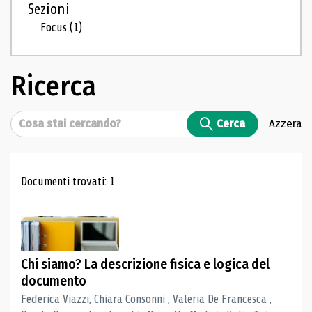
Sezioni
Focus
(1)
Ricerca
Cerca
Cerca
Azzera
Risultati di ricerca
Documenti trovati: 1
Chi siamo? La descrizione fisica e logica del
documento
Federica Viazzi, Chiara Consonni , Valeria De Francesca ,