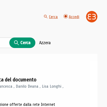
Cerca
Accedi
Cerca
Azzera
gica del documento
ancesca , Danilo Deana , Lisa Longhi ,
azione offerte dalla rete Internet