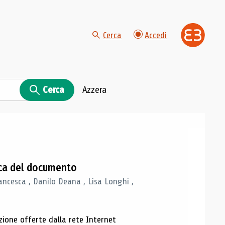
Cerca
Accedi
Cerca
Azzera
gica del documento
ancesca , Danilo Deana , Lisa Longhi ,
azione offerte dalla rete Internet