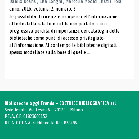
Danilo Deana , Lisa Longhi , Marcella Medici , Katia Toia
anno: 2016, volume: 2, numero: 2
Le possibilità di ricerca e recupero dell’informazione
offerte dalla rete Internet hanno portato a una
progressiva perdita di importanza dei cataloghi delle
biblioteche come punti di accesso privilegiato
all’informazione. Al contempo le biblioteche digitali,
spesso modellate sulla base di quelle ...
Biblioteche oggi Trends - EDITRICE BIBLIOGRAFICA srl
Sede legale: Via Lesmi 6 - 20123 - Milano
P.IVA, C.F. 01823660152
R.E.A. C.C.I.A.A. di Milano N. Rea 878486