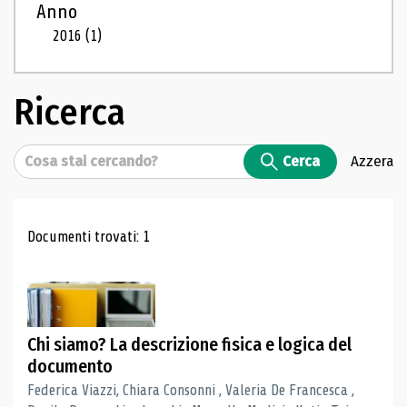
Anno
2016
(1)
Ricerca
Cerca
Cerca
Azzera
Risultati di ricerca
Documenti trovati: 1
Chi siamo? La descrizione fisica e logica del
documento
Federica Viazzi, Chiara Consonni , Valeria De Francesca ,