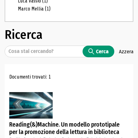
Luca Vassio
(1)
Marco Mellia
(1)
Ricerca
Cerca
Cerca
Azzera
Risultati di ricerca
Documenti trovati: 1
Reading(&)Machine. Un modello prototipale
per la promozione della lettura in biblioteca