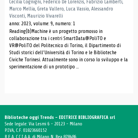
Cecilia Cognigni, Federico De Lorenzis, Fabrizio Lamberti,
Marco Mellia, Greta Vallero, Luca Vassio, Alessandro
Visconti, Maurizio Vivarelli
anno: 2023, volume: 9, numero: 1
Reading(&)Machine è un progetto promosso in
collaborazione tra i centri SmartData@PoliTO e
VR@PoliTO del Politecnico di Torino, il Dipartimento di
Studi storici dell’Università di Torino e le Biblioteche
Civiche Torinesi. Attualmente sono in corso lo sviluppo e la
sperimentazione di un prototipo ...
Biblioteche oggi Trends - EDITRICE BIBLIOGRAFICA srl
Sede legale: Via Lesmi 6 - 20123 - Milano
P.IVA, C.F. 01823660152
R.E.A. C.C.I.A.A. di Milano N. Rea 878486