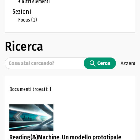
+ altri elementi
Sezioni
Focus
(1)
Ricerca
Cerca
Cerca
Azzera
Risultati di ricerca
Documenti trovati: 1
Reading(&)Machine. Un modello prototipale