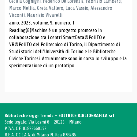
Cecilia Cognigni, Federico De Lorenzis, Fabrizio Lamberti,
Marco Mellia, Greta Vallero, Luca Vassio, Alessandro
Visconti, Maurizio Vivarelli
anno: 2023, volume: 9, numero: 1
Reading(&)Machine è un progetto promosso in
collaborazione tra i centri SmartData@PoliTO e
VR@PoliTO del Politecnico di Torino, il Dipartimento di
Studi storici dell’Università di Torino e le Biblioteche
Civiche Torinesi. Attualmente sono in corso lo sviluppo e la
sperimentazione di un prototipo ...
Biblioteche oggi Trends - EDITRICE BIBLIOGRAFICA srl
Sede legale: Via Lesmi 6 - 20123 - Milano
P.IVA, C.F. 01823660152
R.E.A. C.C.I.A.A. di Milano N. Rea 878486