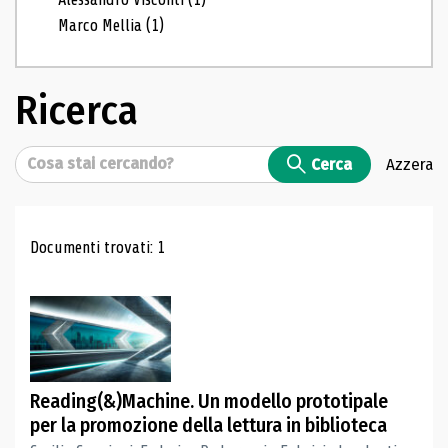
Marco Mellia
(1)
Ricerca
Cerca
Cerca
Azzera
Risultati di ricerca
Documenti trovati: 1
Reading(&)Machine. Un modello prototipale
per la promozione della lettura in biblioteca