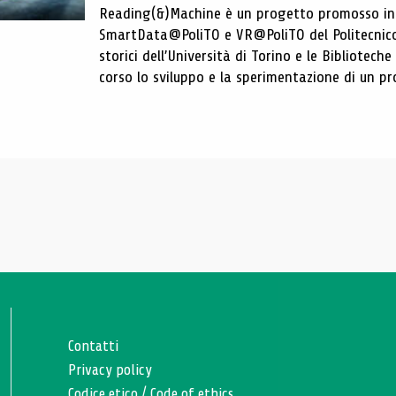
Reading(&)Machine è un progetto promosso in c
SmartData@PoliTO e VR@PoliTO del Politecnico d
storici dell’Università di Torino e le Bibliotech
corso lo sviluppo e la sperimentazione di un pro
Contatti
Privacy policy
Codice etico
/
Code of ethics