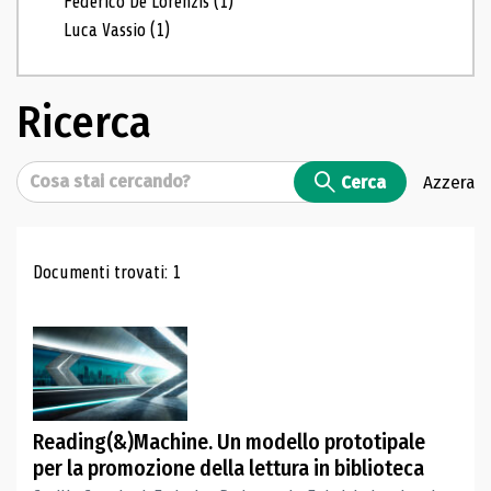
Federico De Lorenzis
(1)
Luca Vassio
(1)
Ricerca
Cerca
Cerca
Azzera
Risultati di ricerca
Documenti trovati: 1
Reading(&)Machine. Un modello prototipale
per la promozione della lettura in biblioteca