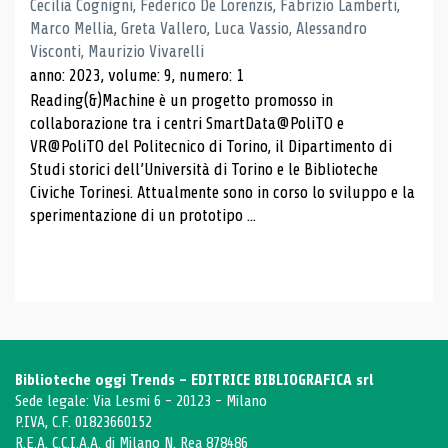
Cecilia Cognigni, Federico De Lorenzis, Fabrizio Lamberti,
Marco Mellia, Greta Vallero, Luca Vassio, Alessandro
Visconti, Maurizio Vivarelli
anno: 2023, volume: 9, numero: 1
Reading(&)Machine è un progetto promosso in
collaborazione tra i centri SmartData@PoliTO e
VR@PoliTO del Politecnico di Torino, il Dipartimento di
Studi storici dell’Università di Torino e le Biblioteche
Civiche Torinesi. Attualmente sono in corso lo sviluppo e la
sperimentazione di un prototipo ...
Biblioteche oggi Trends - EDITRICE BIBLIOGRAFICA srl
Sede legale: Via Lesmi 6 - 20123 - Milano
P.IVA, C.F. 01823660152
R.E.A. C.C.I.A.A. di Milano N. Rea 878486