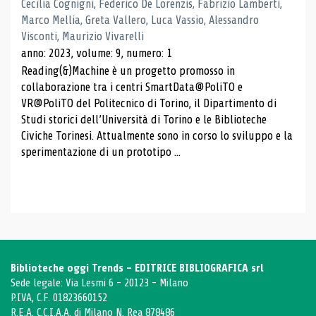
Cecilia Cognigni, Federico De Lorenzis, Fabrizio Lamberti,
Marco Mellia, Greta Vallero, Luca Vassio, Alessandro
Visconti, Maurizio Vivarelli
anno: 2023, volume: 9, numero: 1
Reading(&)Machine è un progetto promosso in
collaborazione tra i centri SmartData@PoliTO e
VR@PoliTO del Politecnico di Torino, il Dipartimento di
Studi storici dell’Università di Torino e le Biblioteche
Civiche Torinesi. Attualmente sono in corso lo sviluppo e la
sperimentazione di un prototipo ...
Biblioteche oggi Trends - EDITRICE BIBLIOGRAFICA srl
Sede legale: Via Lesmi 6 - 20123 - Milano
P.IVA, C.F. 01823660152
R.E.A. C.C.I.A.A. di Milano N. Rea 878486