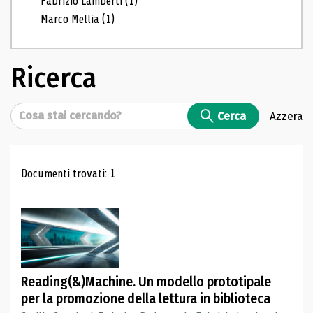
Fabrizio Lamberti
(1)
Marco Mellia
(1)
Ricerca
Cerca
Cerca
Azzera
Risultati di ricerca
Documenti trovati: 1
Reading(&)Machine. Un modello prototipale
per la promozione della lettura in biblioteca