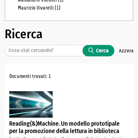
Maurizio Vivarelli
(1)
Ricerca
Cerca
Cerca
Azzera
Risultati di ricerca
Documenti trovati: 1
Reading(&)Machine. Un modello prototipale
per la promozione della lettura in biblioteca