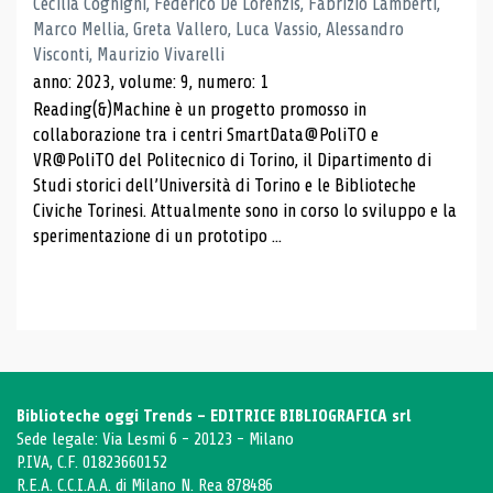
Cecilia Cognigni, Federico De Lorenzis, Fabrizio Lamberti,
Marco Mellia, Greta Vallero, Luca Vassio, Alessandro
Visconti, Maurizio Vivarelli
anno: 2023, volume: 9, numero: 1
Reading(&)Machine è un progetto promosso in
collaborazione tra i centri SmartData@PoliTO e
VR@PoliTO del Politecnico di Torino, il Dipartimento di
Studi storici dell’Università di Torino e le Biblioteche
Civiche Torinesi. Attualmente sono in corso lo sviluppo e la
sperimentazione di un prototipo ...
Biblioteche oggi Trends - EDITRICE BIBLIOGRAFICA srl
Sede legale: Via Lesmi 6 - 20123 - Milano
P.IVA, C.F. 01823660152
R.E.A. C.C.I.A.A. di Milano N. Rea 878486