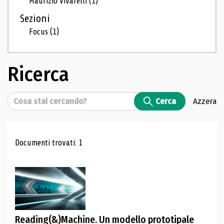
Maurizio Vivarelli
(1)
Sezioni
Focus
(1)
Ricerca
Cerca
Cerca
Azzera
Risultati di ricerca
Documenti trovati: 1
Reading(&)Machine. Un modello prototipale