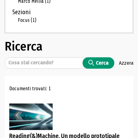
Marco Mellia
(1)
Sezioni
Focus
(1)
Ricerca
Cerca
Cerca
Azzera
Risultati di ricerca
Documenti trovati: 1
Reading(&)Machine. Un modello prototipale