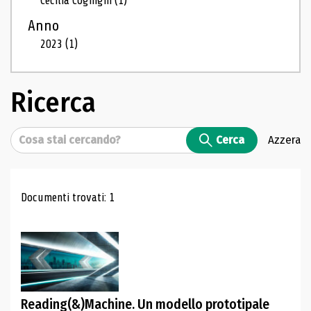
Cecilia Cognigni
(1)
Anno
2023
(1)
Ricerca
Cerca
Cerca
Azzera
Risultati di ricerca
Documenti trovati: 1
Reading(&)Machine. Un modello prototipale