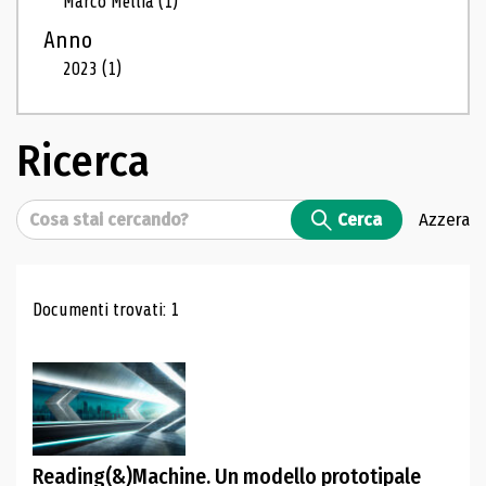
Marco Mellia
(1)
Anno
2023
(1)
Ricerca
Cerca
Cerca
Azzera
Risultati di ricerca
Documenti trovati: 1
Reading(&)Machine. Un modello prototipale