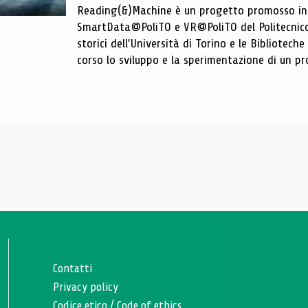
Reading(&)Machine è un progetto promosso in c
SmartData@PoliTO e VR@PoliTO del Politecnico d
storici dell’Università di Torino e le Bibliotech
corso lo sviluppo e la sperimentazione di un pro
Contatti
Privacy policy
Codice etico
/
Code of ethics