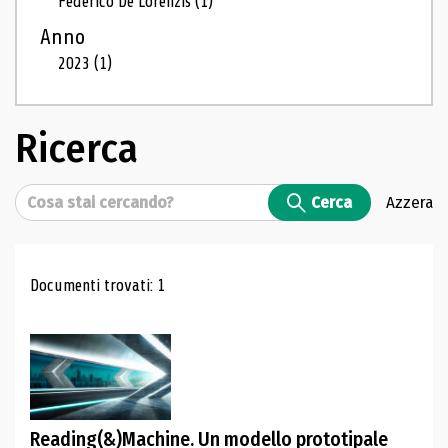
Federico De Lorenzis
(1)
Anno
2023
(1)
Ricerca
Cerca
Cerca
Azzera
Risultati di ricerca
Documenti trovati: 1
Reading(&)Machine. Un modello prototipale