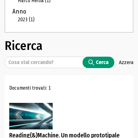
Marco Mellia
(1)
Anno
2023
(1)
Ricerca
Cerca
Cerca
Azzera
Risultati di ricerca
Documenti trovati: 1
Reading(&)Machine. Un modello prototipale