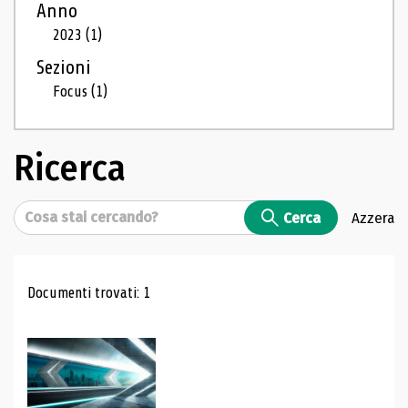
Anno
2023
(1)
Sezioni
Focus
(1)
Ricerca
Cerca
Cerca
Azzera
Risultati di ricerca
Documenti trovati: 1