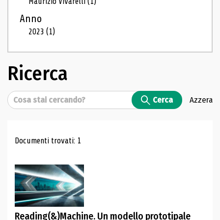
Maurizio Vivarelli
(1)
Anno
2023
(1)
Ricerca
Cerca
Cerca
Azzera
Risultati di ricerca
Documenti trovati: 1
Reading(&)Machine. Un modello prototipale