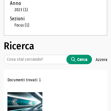
Anno
2023
(1)
Sezioni
Focus
(1)
Ricerca
Cerca
Cerca
Azzera
Risultati di ricerca
Documenti trovati: 1