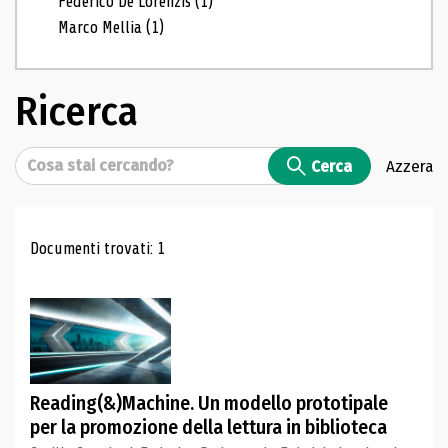
Federico De Lorenzis
(1)
Marco Mellia
(1)
Ricerca
Cerca
Cerca
Azzera
Risultati di ricerca
Documenti trovati: 1
Reading(&)Machine. Un modello prototipale
per la promozione della lettura in biblioteca