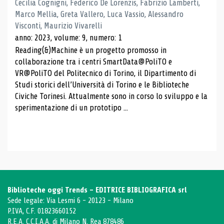
Cecilia Cognigni, Federico De Lorenzis, Fabrizio Lamberti,
Marco Mellia, Greta Vallero, Luca Vassio, Alessandro
Visconti, Maurizio Vivarelli
anno: 2023, volume: 9, numero: 1
Reading(&)Machine è un progetto promosso in
collaborazione tra i centri SmartData@PoliTO e
VR@PoliTO del Politecnico di Torino, il Dipartimento di
Studi storici dell’Università di Torino e le Biblioteche
Civiche Torinesi. Attualmente sono in corso lo sviluppo e la
sperimentazione di un prototipo ...
Biblioteche oggi Trends - EDITRICE BIBLIOGRAFICA srl
Sede legale: Via Lesmi 6 - 20123 - Milano
P.IVA, C.F. 01823660152
R.E.A. C.C.I.A.A. di Milano N. Rea 878486