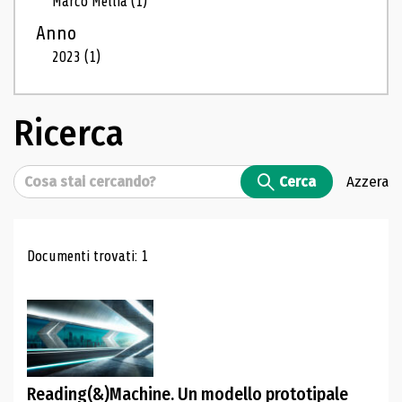
Marco Mellia
(1)
Anno
2023
(1)
Ricerca
Cerca
Cerca
Azzera
Risultati di ricerca
Documenti trovati: 1
Reading(&)Machine. Un modello prototipale