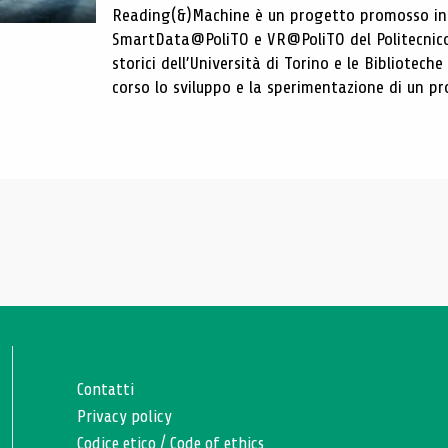
Reading(&)Machine è un progetto promosso in c
SmartData@PoliTO e VR@PoliTO del Politecnico d
storici dell’Università di Torino e le Bibliotech
corso lo sviluppo e la sperimentazione di un pro
Contatti
Privacy policy
Codice etico
/
Code of ethics