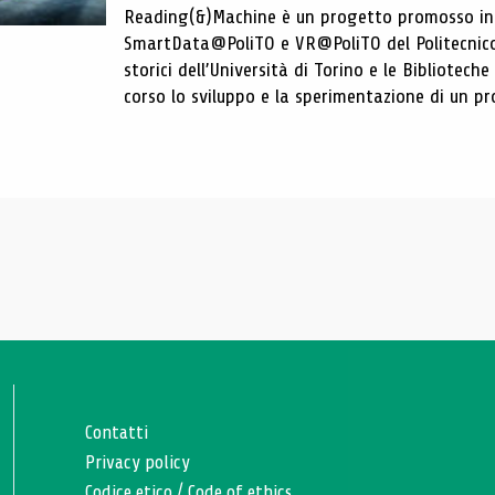
Reading(&)Machine è un progetto promosso in c
SmartData@PoliTO e VR@PoliTO del Politecnico d
storici dell’Università di Torino e le Bibliotech
corso lo sviluppo e la sperimentazione di un pro
Contatti
Privacy policy
Codice etico
/
Code of ethics