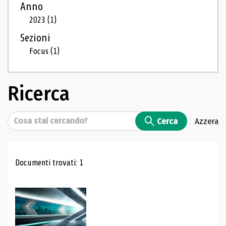
Anno
2023
(1)
Sezioni
Focus
(1)
Ricerca
Cerca
Cerca
Azzera
Risultati di ricerca
Documenti trovati: 1