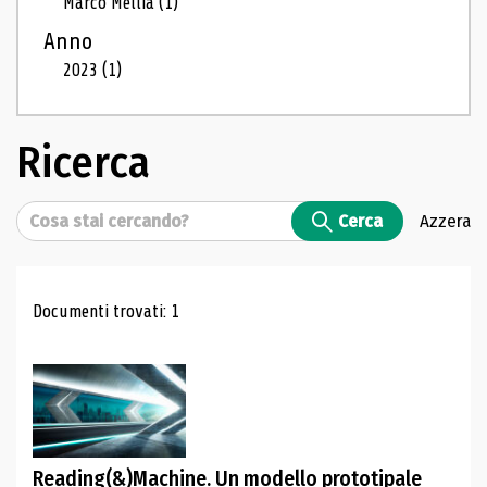
Marco Mellia
(1)
Anno
2023
(1)
Ricerca
Cerca
Cerca
Azzera
Risultati di ricerca
Documenti trovati: 1
Reading(&)Machine. Un modello prototipale