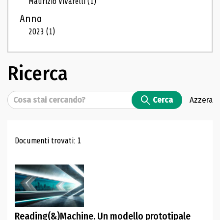
Maurizio Vivarelli
(1)
Anno
2023
(1)
Ricerca
Cerca
Cerca
Azzera
Risultati di ricerca
Documenti trovati: 1
Reading(&)Machine. Un modello prototipale