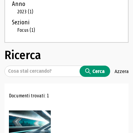
Anno
2023
(1)
Sezioni
Focus
(1)
Ricerca
Cerca
Cerca
Azzera
Risultati di ricerca
Documenti trovati: 1