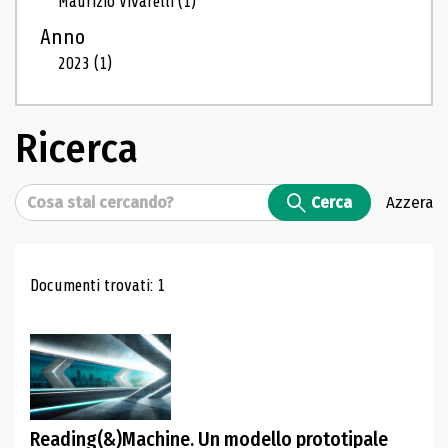
Maurizio Vivarelli
(1)
Anno
2023
(1)
Ricerca
Cerca
Cerca
Azzera
Risultati di ricerca
Documenti trovati: 1
Reading(&)Machine. Un modello prototipale