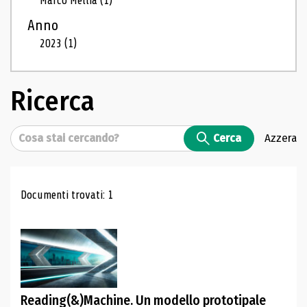
Marco Mellia
(1)
Anno
2023
(1)
Ricerca
Cerca
Cerca
Azzera
Risultati di ricerca
Documenti trovati: 1
Reading(&)Machine. Un modello prototipale