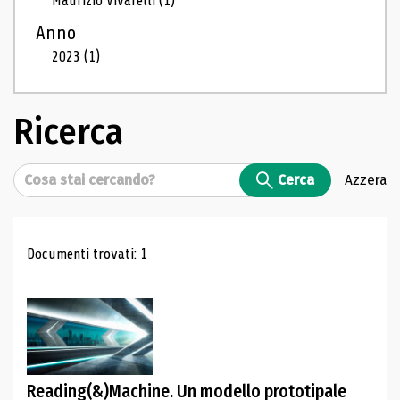
Maurizio Vivarelli
(1)
Anno
2023
(1)
Ricerca
Cerca
Cerca
Azzera
Risultati di ricerca
Documenti trovati: 1
Reading(&)Machine. Un modello prototipale