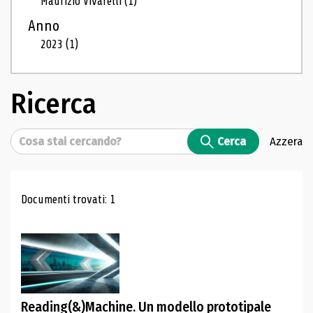
Maurizio Vivarelli
(1)
Anno
2023
(1)
Ricerca
Cerca
Cerca
Azzera
Risultati di ricerca
Documenti trovati: 1
Reading(&)Machine. Un modello prototipale