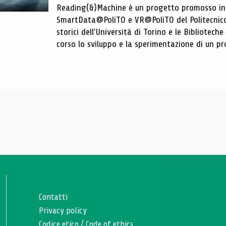
Reading(&)Machine è un progetto promosso in c
SmartData@PoliTO e VR@PoliTO del Politecnico d
storici dell’Università di Torino e le Bibliotech
corso lo sviluppo e la sperimentazione di un pro
Contatti
Privacy policy
Codice etico
/
Code of ethics