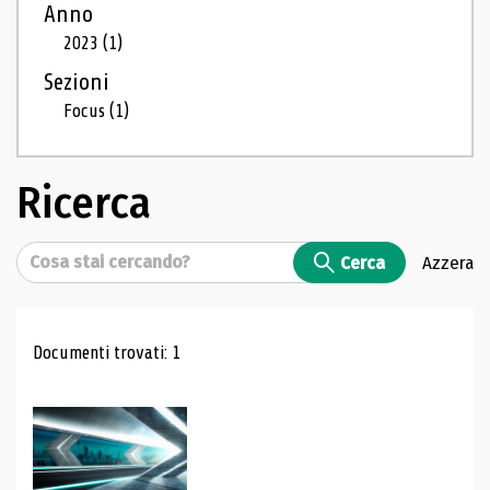
Anno
2023
(1)
Sezioni
Focus
(1)
Ricerca
Cerca
Cerca
Azzera
Risultati di ricerca
Documenti trovati: 1