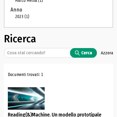
Marco Mellia
(1)
Anno
2023
(1)
Ricerca
Cerca
Cerca
Azzera
Risultati di ricerca
Documenti trovati: 1
Reading(&)Machine. Un modello prototipale