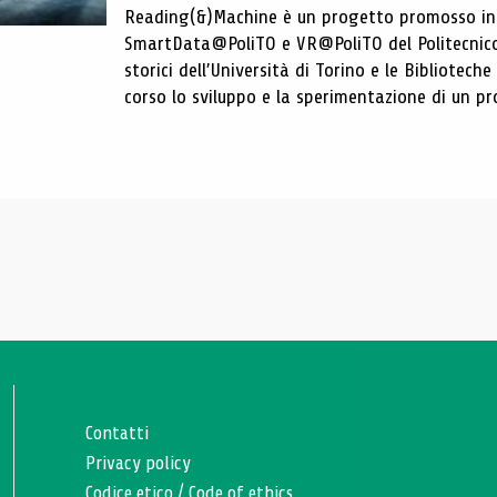
Reading(&)Machine è un progetto promosso in c
SmartData@PoliTO e VR@PoliTO del Politecnico d
storici dell’Università di Torino e le Bibliotech
corso lo sviluppo e la sperimentazione di un pro
Contatti
Privacy policy
Codice etico
/
Code of ethics