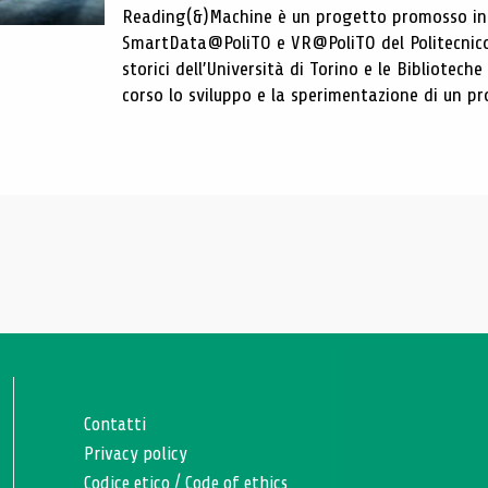
Reading(&)Machine è un progetto promosso in c
SmartData@PoliTO e VR@PoliTO del Politecnico d
storici dell’Università di Torino e le Bibliotech
corso lo sviluppo e la sperimentazione di un pro
Contatti
Privacy policy
Codice etico
/
Code of ethics