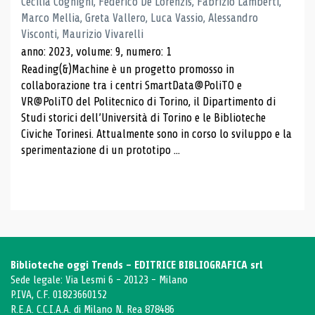
Cecilia Cognigni, Federico De Lorenzis, Fabrizio Lamberti,
Marco Mellia, Greta Vallero, Luca Vassio, Alessandro
Visconti, Maurizio Vivarelli
anno: 2023, volume: 9, numero: 1
Reading(&)Machine è un progetto promosso in
collaborazione tra i centri SmartData@PoliTO e
VR@PoliTO del Politecnico di Torino, il Dipartimento di
Studi storici dell’Università di Torino e le Biblioteche
Civiche Torinesi. Attualmente sono in corso lo sviluppo e la
sperimentazione di un prototipo ...
Biblioteche oggi Trends - EDITRICE BIBLIOGRAFICA srl
Sede legale: Via Lesmi 6 - 20123 - Milano
P.IVA, C.F. 01823660152
R.E.A. C.C.I.A.A. di Milano N. Rea 878486