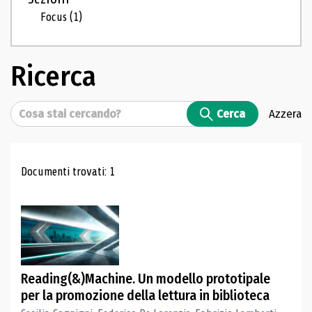
Focus
(1)
Ricerca
Cerca
Cerca
Azzera
Risultati di ricerca
Documenti trovati: 1
Reading(&)Machine. Un modello prototipale
per la promozione della lettura in biblioteca