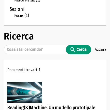
Marco Mellia
(1)
Sezioni
Focus
(1)
Ricerca
Cerca
Cerca
Azzera
Risultati di ricerca
Documenti trovati: 1
Reading(&)Machine. Un modello prototipale